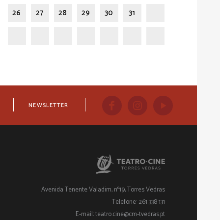
26
27
28
29
30
31
NEWSLETTER
Avenida Tenente Valadim, nº19, Torres Vedras
Telefone: 261 338 131
E-mail: teatro.cine@cm-tvedras.pt