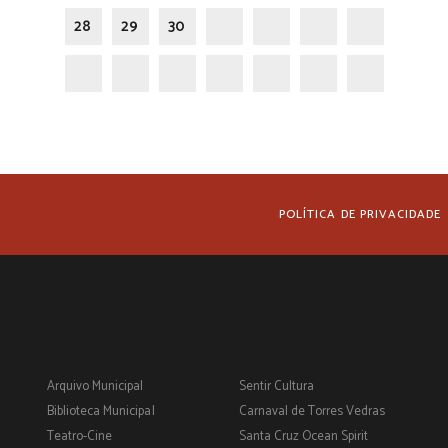
28
29
30
POLÍTICA DE PRIVACIDADE
Arquivo Municipal
Sentir Cultura
Biblioteca Municipal
Carnaval de Torres Vedras
Teatro-Cine
Santa Cruz Ocean Spirit