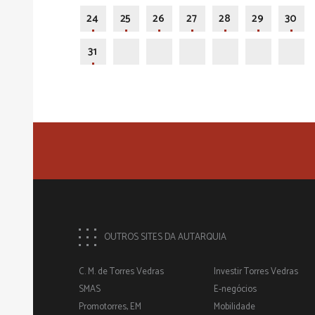
24
25
26
27
28
29
30
31
OUTROS SITES DA AUTARQUIA
C. M. de Torres Vedras
Investir Torres Vedras
SMAS
E-negócios
Promotorres, EM
Mobilidade