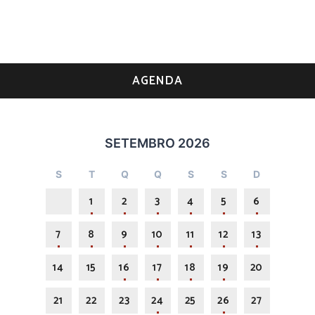
AGENDA
SETEMBRO 2026
S
T
Q
Q
S
S
D
1
2
3
4
5
6
7
8
9
10
11
12
13
14
15
16
17
18
19
20
21
22
23
24
25
26
27