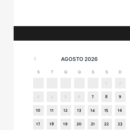
AGOSTO 2026
S
T
Q
Q
S
S
D
1
2
3
4
5
6
7
8
9
10
11
12
13
14
15
16
17
18
19
20
21
22
23