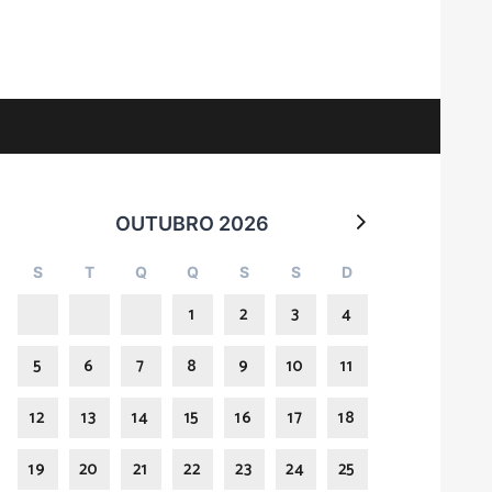
OUTUBRO 2026
S
T
Q
Q
S
S
D
1
2
3
4
5
6
7
8
9
10
11
12
13
14
15
16
17
18
19
20
21
22
23
24
25